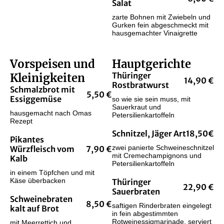
Salat
zarte Bohnen mit Zwiebeln und
Gurken fein abgeschmeckt mit
hausgemachter Vinaigrette
Vorspeisen und
Hauptgerichte
Thüringer
Kleinigkeiten
14,90 €
Rostbratwurst
Schmalzbrot mit
5,50 €
Essiggemüse
so wie sie sein muss, mit
Sauerkraut und
hausgemacht nach Omas
Petersilienkartoffeln
Rezept
Schnitzel, Jäger Art
18,50€
Pikantes
zwei panierte Schweineschnitzel
Würzfleisch vom
7,90 €
mit Cremechampignons und
Kalb
Petersilienkartoffeln
in einem Töpfchen und mit
Käse überbacken
Thüringer
22,90 €
Sauerbraten
Schweinebraten
8,50 €
saftigen Rinderbraten eingelegt
kalt auf Brot
in fein abgestimmten
Rotweinessigmarinade, serviert
mit Meerrettich und