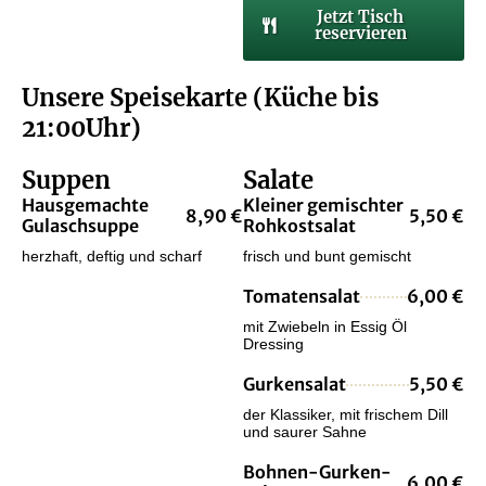
Jetzt Tisch
reservieren
Unsere Speisekarte (Küche bis
21:00Uhr)
Suppen
Salate
Hausgemachte
Kleiner gemischter
8,90 €
5,50 €
Gulaschsuppe
Rohkostsalat
herzhaft, deftig und scharf
frisch und bunt gemischt
Tomatensalat
6,00 €
mit Zwiebeln in Essig Öl
Dressing
Gurkensalat
5,50 €
der Klassiker, mit frischem Dill
und saurer Sahne
Bohnen-Gurken-
6,00 €