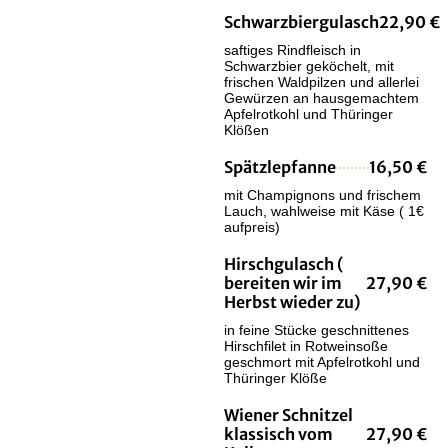
Schwarzbiergulasch
22,90 €
saftiges Rindfleisch in
Schwarzbier geköchelt, mit
frischen Waldpilzen und allerlei
Gewürzen an hausgemachtem
Apfelrotkohl und Thüringer
Klößen
Spätzlepfanne
16,50 €
mit Champignons und frischem
Lauch, wahlweise mit Käse ( 1€
aufpreis)
Hirschgulasch (
bereiten wir im
27,90 €
Herbst wieder zu)
in feine Stücke geschnittenes
Hirschfilet in Rotweinsoße
geschmort mit Apfelrotkohl und
Thüringer Klöße
Wiener Schnitzel
klassisch vom
27,90 €