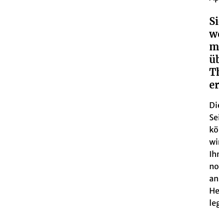
Si
w
m
ü
T
e
Di
Se
kö
wi
Ih
no
an
He
le