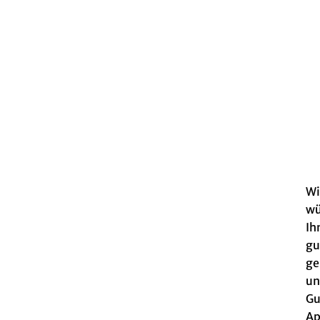
Wi
wü
Ih
gu
ge
un
Gu
Ap