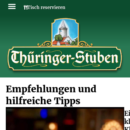
Tisch reservieren
SPEISE- & GETRÄNKE
Empfehlungen und
hilfreiche Tipps
E
k
K